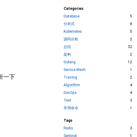
Categories
Database
5
分布式
8
Kubernetes
5
源码分析
2
总结
32
架构
2
Golang
12
Service Mesh
1
析一下
Tracing
2
Algorithm
4
DevOps
4
Test
3
常用命令
1
Tags
Redis
3
Sentinel
1