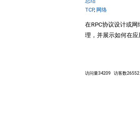
总结
TCP
,
网络
在RPC协议设计或
理，并展示如何在应
访问量
34209
访客数
26552