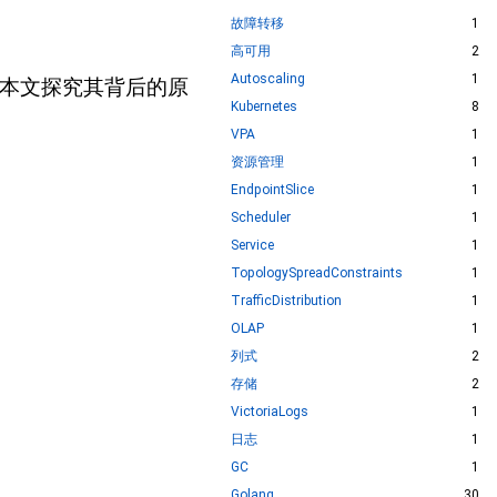
故障转移
1
高可用
2
Autoscaling
1
。本文探究其背后的原
Kubernetes
8
VPA
1
资源管理
1
EndpointSlice
1
Scheduler
1
Service
1
TopologySpreadConstraints
1
TrafficDistribution
1
OLAP
1
列式
2
存储
2
VictoriaLogs
1
日志
1
GC
1
Golang
30