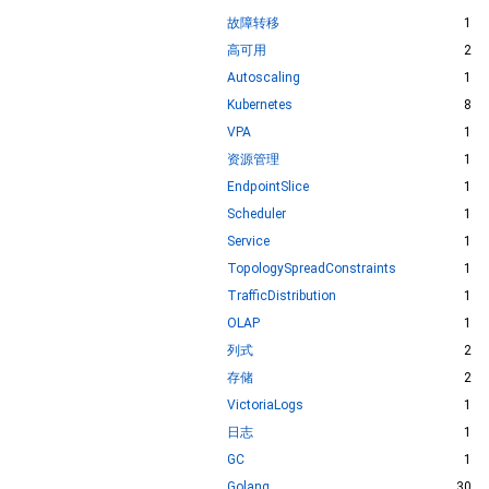
故障转移
1
高可用
2
Autoscaling
1
Kubernetes
8
VPA
1
资源管理
1
EndpointSlice
1
Scheduler
1
Service
1
TopologySpreadConstraints
1
TrafficDistribution
1
OLAP
1
列式
2
存储
2
VictoriaLogs
1
日志
1
GC
1
Golang
30