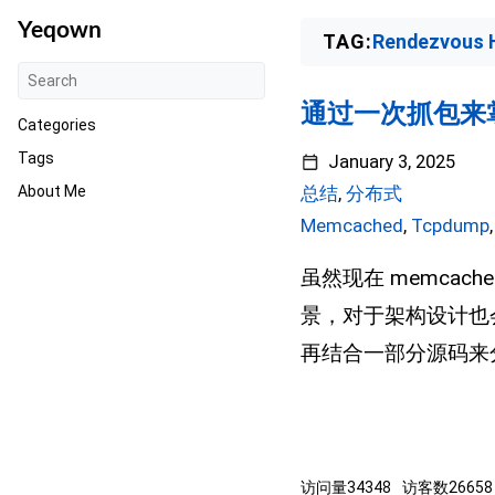
Yeqown
TAG:
Rendezvous 
通过一次抓包来掌握
Categories
Tags
January 3, 2025
About Me
总结
,
分布式
Memcached
,
Tcpdump
虽然现在 memca
景，对于架构设计也会
再结合一部分源码来分析
访问量
34348
访客数
26658