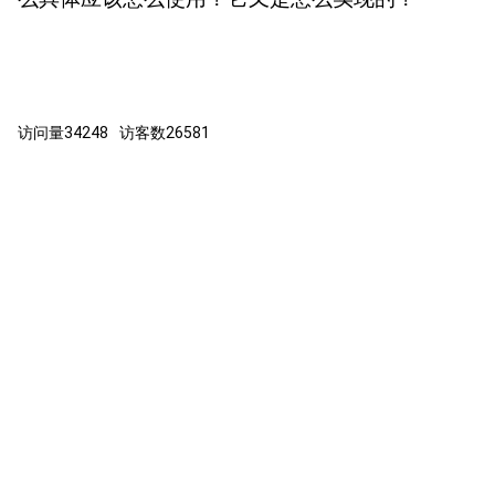
访问量
34248
访客数
26581