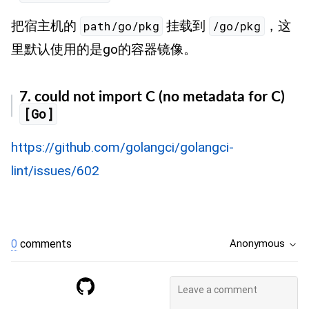
把宿主机的
挂载到
，这
path/go/pkg
/go/pkg
里默认使用的是go的容器镜像。
7. could not import C (no metadata for C)
[Go]
https://github.com/golangci/golangci-
lint/issues/602
0
comments
Anonymous