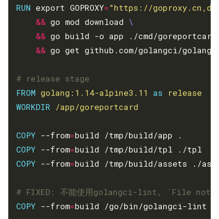
RUN
 export GOPROXY
=
"https://goproxy.cn,di
&&
 go mod download 
&&
 go build -o app ./cmd/goreportcard
&&
 go get github.com/golangci/golangc
# release stage
FROM
golang:1.14-alpine3.11
as
release
WORKDIR
/app/goreportcard
COPY
 --from
=
build /tmp/build/app .
COPY
 --from
=
build /tmp/build/tpl ./tpl
COPY
 --from
=
build /tmp/build/assets ./ass
# FIXED: 不能使用golangci-lint, `File not 
COPY
 --from
=
build /go/bin/golangci-lint /