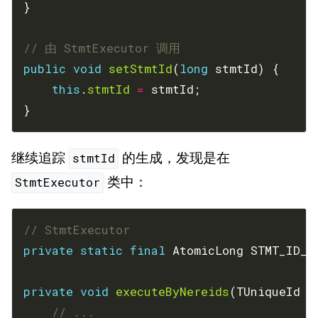
// 由 StmtExecutor 调用
public
void
setStmtId
(
long
this
.
stmtId
=
}
继续追踪
的生成，发现是在
stmtId
类中：
StmtExecutor
// StmtExecutor
private
static
final
 AtomicLong STMT_ID_G
private
void
executeByNereids
(TUniqueId q
// ...