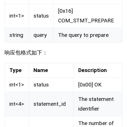
[0x16]
int<1>
status
COM_STMT_PREPARE
string
query
The query to prepare
响应包格式如下：
Type
Name
Description
int<1>
status
[0x00] OK
The statement
int<4>
statement_id
identifier
The number of