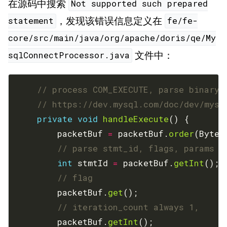
在源码中搜索
Not supported such prepared
，发现该错误信息定义在
statement
fe/fe-
core/src/main/java/org/apache/doris/qe/My
文件中：
sqlConnectProcessor.java
// process COM_EXECUTE, parse binary 
// https://dev.mysql.com/doc/dev/mysq
private
void
handleExecute
        packetBuf 
=
 packetBuf.
order
(ByteO
// parse stmt_id, flags, params
int
 stmtId 
=
 packetBuf.
getInt
// flag
        packetBuf.
get
// iteration_count always 1,
        packetBuf.
getInt