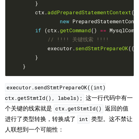
        ctx.
addPreparedStatementContext
new
 PreparedStatementCont
if
 (ctx.
getCommand
() 
==
 MysqlComm
// !!!! 关键线索 !!!!
            executor.
sendStmtPrepareOK
((
i
    }
executor.sendStmtPrepareOK((int)
这一行代码中有一
ctx.getStmtId(), labels);
个关键的线索就是
返回的值
ctx.getStmtId()
进行了类型转换，转换成了
类型。这不禁让
int
人联想到一个可能性：