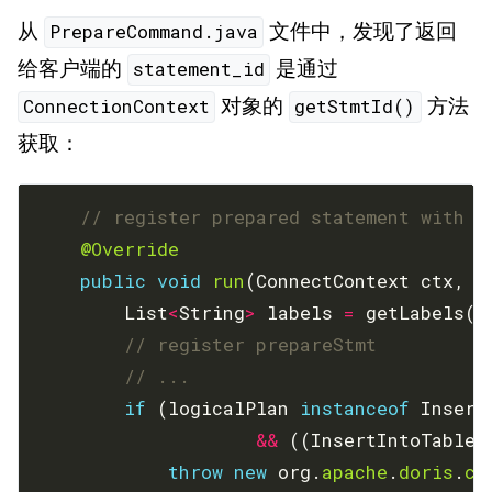
从
文件中，发现了返回
PrepareCommand.java
给客户端的
是通过
statement_id
对象的
方法
ConnectionContext
getStmtId()
获取：
// register prepared statement with a
@Override
public
void
run
(ConnectContext ctx, S
        List
<
String
>
 labels 
=
// register prepareStmt
// ...
if
 (logicalPlan 
instanceof
&&
 ((InsertIntoTableC
throw
new
 org.
apache
.
doris
.
co