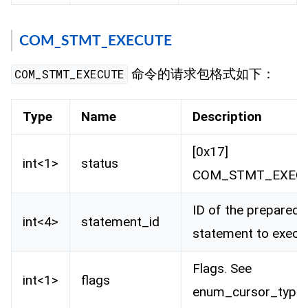
COM_STMT_EXECUTE
命令的请求包格式如下：
COM_STMT_EXECUTE
Type
Name
Description
[0x17]
int<1>
status
COM_STMT_EXEC
ID of the prepared
int<4>
statement_id
statement to execu
Flags. See
int<1>
flags
enum_cursor_type