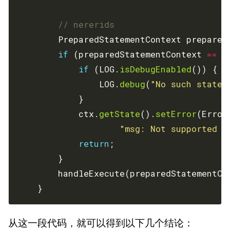
// nererids
        PreparedStatementContext prepared
if
 (preparedStatementContext 
==
n
if
 (LOG.
isDebugEnabled
                LOG.
debug
(
"No such statem
            ctx.
getState
().
setError
(Error
"msg: Not supported s
return
        handleExecute(preparedStatementCo
    }
从这一段代码，就可以得到以下几个结论：