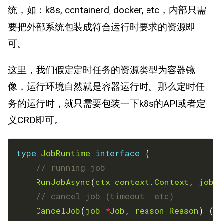
统，如：k8s, containerd, docker, etc，内部只需
要把外部系统包装成符合运行时要求的资源即
可。
这里，我们假定定时任务的资源类型为容器镜
像，运行环境自然就是容器运行时。那么定时任
务的运行时，就只需要包装一下k8s的API或者定
义CRD即可。
type
JobRuntime
interface
// running job
RunJobAsync
(
ctx
context
.
Context
, 
job
// cancel job (timeout, etc)
CancelJob
(
job
*
Job
, 
reason
Reason
) (
e