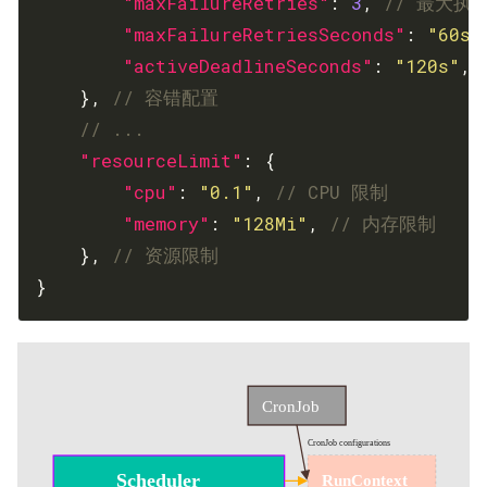
"maxFailureRetries"
: 
3
, 
"maxFailureRetriesSeconds"
: 
"60s"
"activeDeadlineSeconds"
: 
"120s"
, 
    }, 
"resourceLimit"
"cpu"
: 
"0.1"
, 
"memory"
: 
"128Mi"
, 
    }, 
}