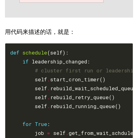
用代码来描述的话，就是：
def
schedule
if
# cluster first run or leadership
        self
.
        self
.
        self
.
        self
.
for
True
        job 
=
 self
.