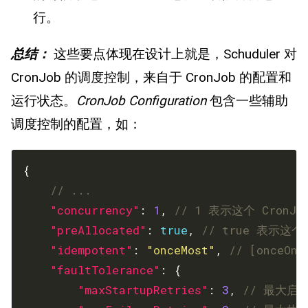
行。
总结：
这些要点体现在设计上就是，Schuduler 对
CronJob 的调度控制，来自于 CronJob 的配置和
运行状态。
CronJob Configuration
包含一些辅助
调度控制的配置，如：
"concurrency"
: 
1
, 
"preAllocated"
: 
true
, 
"idempotent"
: 
"onceMost"
, 
"faultTolerance"
"maxStartupRetries"
: 
3
, 