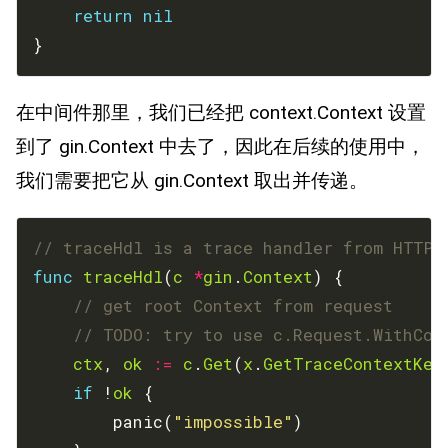
return
nil
}
在中间件那里，我们已经把 context.Context 设置
到了 gin.Context 中去了，因此在后续的使用中，
我们需要把它从 gin.Context 取出并传递。
// traceHdl is a trace handler from HTTP 
func
traceHdl
(
c
*
gin
.
Context
// get root Context from request
// TODO: try to use c.Request.WithCon
ctx
, 
ok
:=
c
.
Get
(
x
.
GetTraceContextKey
if
 !
ok
		panic(
"impossible"