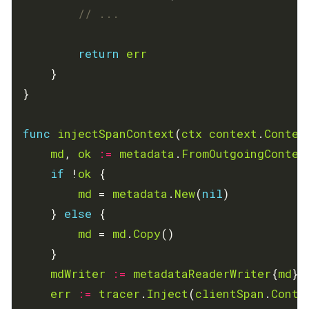
// ...		
return
err
func
injectSpanContext
(
ctx
context
.
Contex
md
, 
ok
:=
metadata
.
FromOutgoingContex
if
 !
ok
md
 = 
metadata
.
New
(
nil
	} 
else
md
 = 
md
.
Copy
mdWriter
:=
metadataReaderWriter
{
md
err
:=
tracer
.
Inject
(
clientSpan
.
Conte