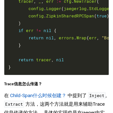
tracer
, 
_
, 
err
:=
cfg
.
NewTracer
config
.
Logger
(
jaegerlog
.
StdLogger
config
.
ZipkinSharedRPCSpan
(
true
if
err
!=
nil
return
nil
, 
errors
.
Wrap
(
err
, 
"Boo
return
tracer
, 
nil
}
Trace信息怎么传递？
在
Child-Span什么时候创建？
中提到了
,
Inject
方法，这两个方法就是用来辅助Trace
Extract
信息传递的方法， 具体的实现也是在jaeger中实