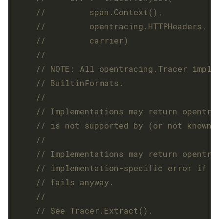
//         span.Context(),
//         opentracing.HTTPHeaders,
//         carrier)
	// NOTE: All opentracing.Tracer imple
// BuiltinFormats.
	// Implementations may return opentra
// is not supported by (or not known 
	// Implementations may return opentra
// implementation-specific error if t
// fails anyway.
	// See Tracer.Extract().