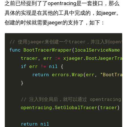
之前已经提到了了opentracing是一套接口，那么
具体的实现是在其他的工具中完成的，如jaeger。
创建的时候就需要jaeger的支持了，如下：
// 使用jaeger来创建一个tracer，并注入到opent
func
BootTracerWrapper
(
localServiceName
s
tracer
, 
err
:=
xjaeger
.
BootJaegerTrac
if
err
!=
nil
return
errors
.
Wrap
(
err
, 
"BootTrac
// 注入到全局后，就可以通过 opentracing.Glo
opentracing
.
SetGlobalTracer
(
tracer
return
nil