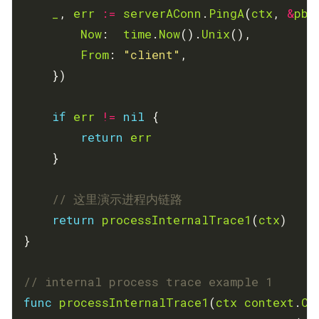
_
, 
err
:=
serverAConn
.
PingA
(
ctx
, 
&
pb
.
Now
:  
time
.
Now
().
Unix
From
: 
"client"
if
err
!=
nil
return
err
// 这里演示进程内链路
return
processInternalTrace1
(
ctx
// internal process trace example 1
func
processInternalTrace1
(
ctx
context
.
Co