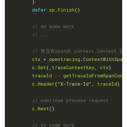
defer
sp
.
Finish
// do some work
// ...
// 将含有span的 context.Context 设
ctx
 = 
opentracing
.
ContextWithSpan
c
.
Set
(
_traceContextKey
, 
ctx
traceId
:=
getTraceIdFromSpanCont
c
.
Header
(
"X-Trace-Id"
, 
traceId
// continue process request
c
.
Next
// do some work 