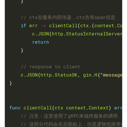
// ctx在服务内部传递，ctx含有span信息
if
err
:=
clientCall
(
ctx
.(
context
.
Con
c
.
JSON
(
http
.
StatusInternalServerE
return
// response to client
c
.
JSON
(
http
.
StatusOK
, 
gin
.
H
{
"message"
func
clientCall
(
ctx
context
.
Context
) 
erro
// 注意：这里使用了gRPC来做跨服务的调用，对于
// 这部分代码会在后面贴上，但是逻辑也跟类似