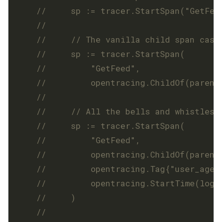
//     sp := tracer.StartSpan("GetFee
	//     // The vanilla child span case
//     sp := tracer.StartSpan(
//         "GetFeed",
//         opentracing.ChildOf(parent
	//     // All the bells and whistles:
//     sp := tracer.StartSpan(
//         "GetFeed",
//         opentracing.ChildOf(parent
//         opentracing.Tag{"user_agen
//         opentracing.StartTime(logg
//     )