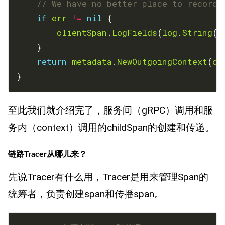
// We have no better place to record 
if
err
!=
nil
clientSpan
.
LogFields
(
log
.
String
(
"
return
metadata
.
NewOutgoingContext
(
ct
}
至此我们就介绍完了，服务间（gRPC）调用和服
务内（context）调用的childSpan的创建和传递。
链路Tracer从哪儿来？
先说Tracer有什么用，Tracer是用来管理Span的
统筹者，负责创建span和传播span。