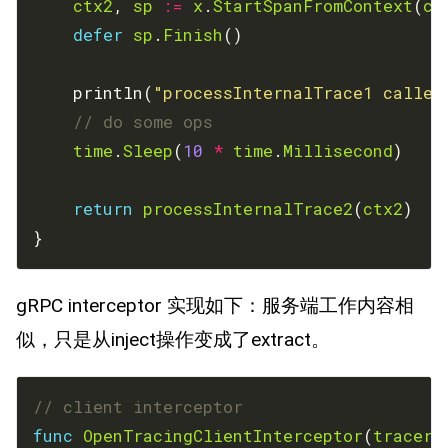
ctx2
, 
sp
:=
x
.
StartSpanFromContext
(
ct
defer
sp
.
Finish
	println(
"processInternalTrace1 called
// do some ops
time
.
Sleep
(
10
*
time
.
Millisecond
return
processInternalTrace2
(
ctx2
}
gRPC interceptor 实现如下：服务端工作内容相
似，只是从inject操作变成了extract。
// client interceptor
func
OpenTracingClientInterceptor
(
tracer