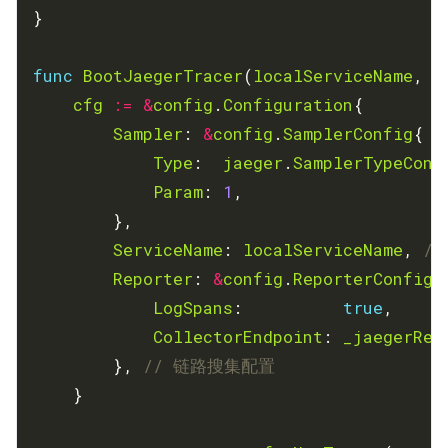
func
BootJaegerTracer
(
localServiceName
, 
h
cfg
:=
&
config
.
Configuration
Sampler
: 
&
config
.
SamplerConfig
Type
:  
jaeger
.
SamplerTypeCons
Param
: 
1
ServiceName
: 
localServiceName
, 
/
Reporter
: 
&
config
.
ReporterConfig
LogSpans
:          
true
CollectorEndpoint
: 
_jaegerRec
		}, 
// 链路搜集配置