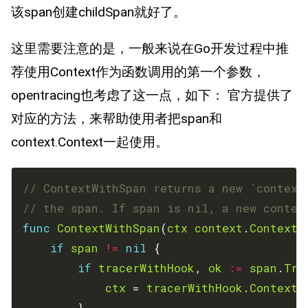
该span创建childSpan就好了。
这里需要注意的是，一般来说在Go开发过程中推
荐使用Context作为函数调用的第一个参数，
opentracing也考虑了这一点，如下： 官方提供了
对应的方法，来帮助使用者把span和
context.Context一起使用。
// ContextWithSpan returns a new `context
// the span. If span is nil, a new contex
func
ContextWithSpan
(
ctx
context
.
Context
,
if
span
!=
nil
if
tracerWithHook
, 
ok
:=
span
.
Tra
ctx
 = 
tracerWithHook
.
ContextW