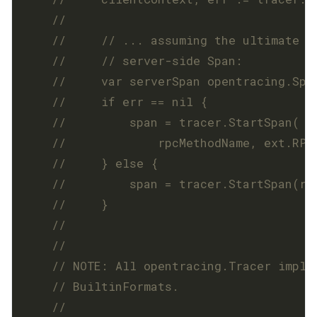
	//     // ... assuming the ultimate g
//     // server-side Span:
//     var serverSpan opentracing.Spa
//     if err == nil {
//         span = tracer.StartSpan(
//             rpcMethodName, ext.RPC
//     } else {
//         span = tracer.StartSpan(rp
//     }
	//
// NOTE: All opentracing.Tracer imple
// BuiltinFormats.