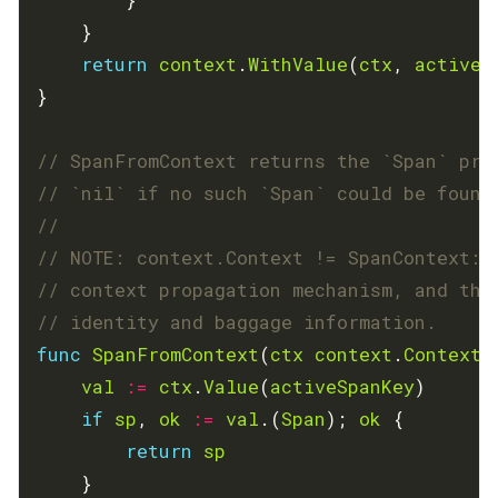
return
context
.
WithValue
(
ctx
, 
activeS
// SpanFromContext returns the `Span` pre
// `nil` if no such `Span` could be found
// NOTE: context.Context != SpanContext: 
// context propagation mechanism, and the
// identity and baggage information.
func
SpanFromContext
(
ctx
context
.
Context
)
val
:=
ctx
.
Value
(
activeSpanKey
if
sp
, 
ok
:=
val
.(
Span
); 
ok
return
sp