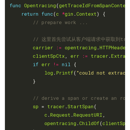
func
Opentracing
(
getTraceIdFromSpanContex
return
func
(
c
*
gin
.
Context
// prepare work ...
// 这里首先尝试从客户端请求中获取到trac
carrier
:=
opentracing
.
HTTPHeader
clientSpCtx
, 
err
:=
tracer
.
Extrac
if
err
!=
nil
log
.
Printf
(
"could not extract
// derive a span or create an roo
sp
 = 
tracer
.
StartSpan
c
.
Request
.
RequestURI
opentracing
.
ChildOf
(
clientSpC