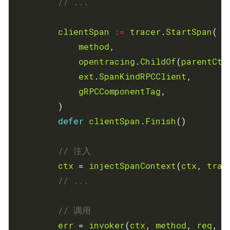
// ...
clientSpan
:=
tracer
.
StartSpan
method
opentracing
.
ChildOf
(
parentCtx
ext
.
SpanKindRPCClient
gRPCComponentTag
defer
clientSpan
.
Finish
// 注入
ctx
 = 
injectSpanContext
(
ctx
, 
trac
// ...
// 调用
err
 = 
invoker
(
ctx
, 
method
, 
req
, 
r