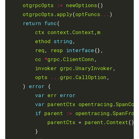
otgrpcOpts
:=
newOptions
otgrpcOpts
.
apply
(
optFuncs
...
return
func
ctx
context
.
Context
,
m
ethod
string
req
, 
resp
interface
cc
*
grpc
.
ClientConn
invoker
grpc
.
UnaryInvoker
opts
...
grpc
.
CallOption
    ) 
error
var
err
error
var
parentCtx
opentracing
.
SpanCon
if
parent
:=
opentracing
.
SpanFrom
parentCtx
 = 
parent
.
Context