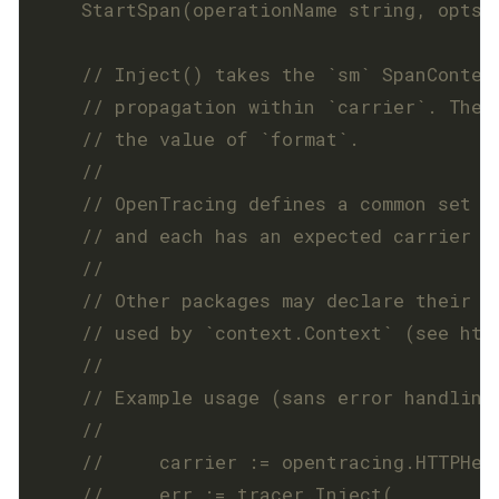
	StartSpan(operationName string, opts 
// Inject() takes the `sm` SpanContex
// propagation within `carrier`. The 
// the value of `format`.
	// OpenTracing defines a common set o
// and each has an expected carrier t
	// Other packages may declare their o
// used by `context.Context` (see htt
	// Example usage (sans error handling
	//     carrier := opentracing.HTTPHea
//     err := tracer.Inject(