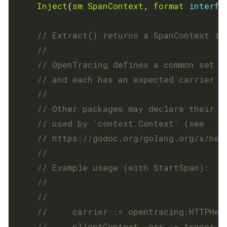
Inject
(
sm
SpanContext
, 
format
interfa
// Extract() returns a SpanContext in
	// OpenTracing defines a common set o
// and each has an expected carrier t
	// Other packages may declare their o
// used by `context.Context` (see
// https://godoc.org/golang.org/x/net
	// Example usage (with StartSpan):
	//
//     carrier := opentracing.HTTPHea
//     clientContext, err := tracer.E