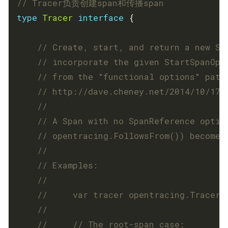
// Tracer负责创建span和传播span
type
Tracer
interface
// Create, start, and return a new Sp
// incorporate the given StartSpanOpt
// from the "functional options" patt
// http://dave.cheney.net/2014/10/17/
	// A Span with no SpanReference optio
// opentracing.FollowsFrom()) becomes
	// Examples:
	//     var tracer opentracing.Tracer 
	//     // The root-span case: