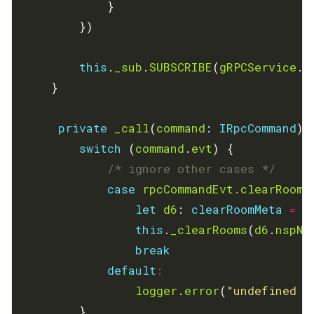
this
.
_sub
.
SUBSCRIBE
(
gRPCService
.
p
private
_call
(
command
: 
IRpcCommand
switch
 (
command
.
evt
/* ignore other cases */
case
rpcCommandEvt.clearRooms
let
d6
: 
clearRoomMeta
=
c
this
.
_clearRooms
(
d6
.
nspNa
break
default
:
logger
.
error
(
"undefined c