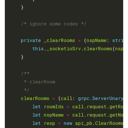
/* ignore some codes */
private
_clearRooms
=
 (
nspName
: 
strin
this
.
_socketioSrv
.
clearRooms
(
nspN
     */
clearRooms
=
 (
call
: 
grpc.ServerUnaryC
let
roomIds
=
call
.
request
.
getRoo
let
nspName
=
call
.
request
.
getNsp
let
resp
=
new
api_pb
.
ClearRoomsR