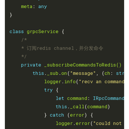
meta
: 
any
class
grpcService
    */
private
_subscribeCommandsToRedis() {
this
.
_sub
.
on
(
"message"
, (
ch
: 
stri
logger
.
info
(
"recv an command 
try
let
command
: 
IRpcCommand
this
.
_call
(
command
            } 
catch
 (
error
logger
.
error
(
"could not e