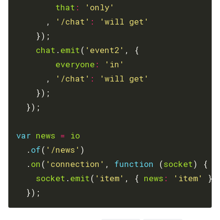
that
:
'only'
      , 
'/chat'
:
'will get'
chat
.
emit
(
'event2'
everyone
:
'in'
      , 
'/chat'
:
'will get'
var
news
=
io
  .
of
(
'/news'
  .
on
(
'connection'
, 
function
 (
socket
socket
.
emit
(
'item'
, { 
news
:
'item'
  });