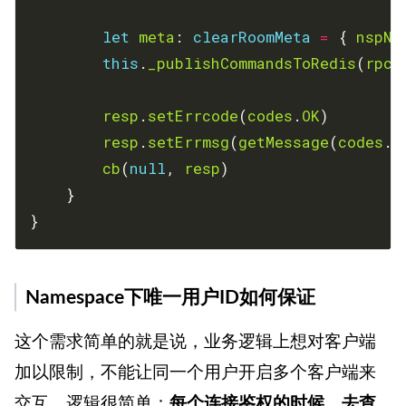
let
meta
: 
clearRoomMeta
=
 { 
nspNa
this
.
_publishCommandsToRedis
(
rpcC
resp
.
setErrcode
(
codes
.
OK
resp
.
setErrmsg
(
getMessage
(
codes
.
O
cb
(
null
, 
resp
}
Namespace下唯一用户ID如何保证
这个需求简单的就是说，业务逻辑上想对客户端
加以限制，不能让同一个用户开启多个客户端来
交互。逻辑很简单：
每个连接鉴权的时候，去查