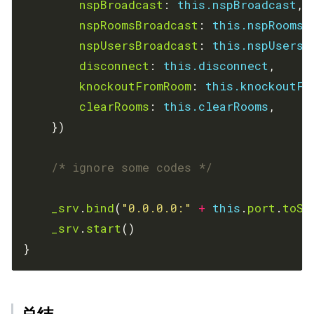
nspBroadcast
: 
this.nspBroadcast
nspRoomsBroadcast
: 
this.nspRoomsB
nspUsersBroadcast
: 
this.nspUsersB
disconnect
: 
this.disconnect
knockoutFromRoom
: 
this.knockoutFr
clearRooms
: 
this.clearRooms
/* ignore some codes */
_srv
.
bind
(
"0.0.0.0:"
+
this
.
port
.
toSt
_srv
.
start
}