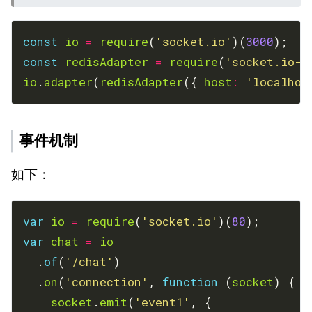
const
io
=
require
(
'socket.io'
)(
3000
const
redisAdapter
=
require
(
'socket.io-r
io
.
adapter
(
redisAdapter
({ 
host
:
'localhos
事件机制
如下：
var
io
=
require
(
'socket.io'
)(
80
var
chat
=
io
  .
of
(
'/chat'
  .
on
(
'connection'
, 
function
 (
socket
socket
.
emit
(
'event1'