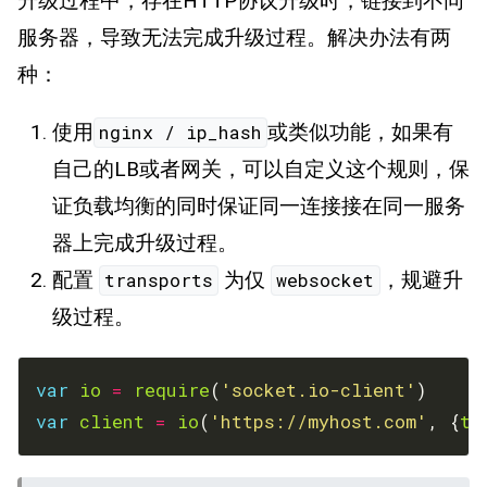
升级过程中，存在HTTP协议升级时，链接到不同
服务器，导致无法完成升级过程。解决办法有两
种：
使用
或类似功能，如果有
nginx / ip_hash
自己的LB或者网关，可以自定义这个规则，保
证负载均衡的同时保证同一连接接在同一服务
器上完成升级过程。
配置
为仅
，规避升
transports
websocket
级过程。
var
io
=
require
(
'socket.io-client'
var
client
=
io
(
'https://myhost.com'
, {
tr