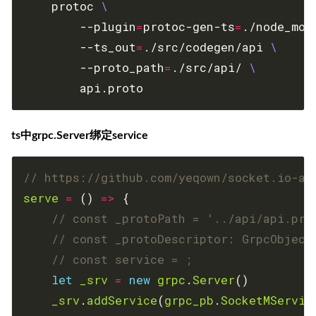
	protoc 
		--plugin
=
protoc-gen-ts
=
./node_mod
		--ts_out
=
./src/codegen/api 
		--proto_path
=
./src/api/ 
ts中grpc.Server绑定service
serve
=
 () 
=>
let
_srv
=
new
grpc
.
Server
_srv
.
addService
(
grpc_pb
.
SocketMServic