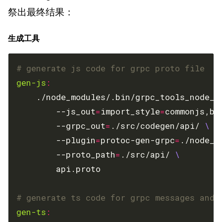
祭出最终结果：
生成工具
gen-js
:
	./node_modules/.bin/grpc_tools_node_p
		--js_out
=
import_style
=
commonjs,bi
		--grpc_out
=
./src/codegen/api/ 
		--plugin
=
protoc-gen-grpc
=
./node_m
		--proto_path
=
./src/api/ 
gen-ts
: