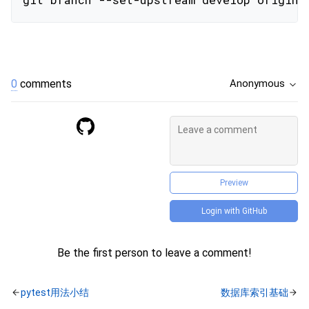
git branch --set-upstream develop origin/
0
comments
Anonymous
Preview
Login with GitHub
Be the first person to leave a comment!
pytest用法小结
数据库索引基础