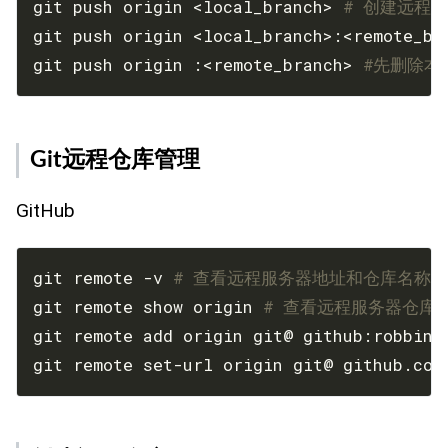
git push origin <local_branch> 
# 创建远程分
git push origin <local_branch>:<remote_br
git push origin :<remote_branch> 
#先删除本地
Git远程仓库管理
GitHub
git remote -v 
# 查看远程服务器地址和仓库名称
git remote show origin 
# 查看远程服务器仓库
git remote add origin git@ github:robbin/
git remote set-url origin git@ github.com