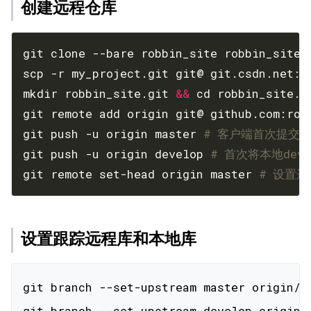
创建远程仓库
git clone --bare robbin_site robbin_site.
scp -r my_project.git git@ git.csdn.net:~
mkdir robbin_site.git 
&&
 cd robbin_site.g
git remote add origin git@ github.com:rob
git push -u origin master 
# 客户端首次提交
git push -u origin develop 
# 首次将本地deve
git remote set-head origin master 
# 设置远
设置跟踪远程库和本地库
git branch --set-upstream master origin/ma